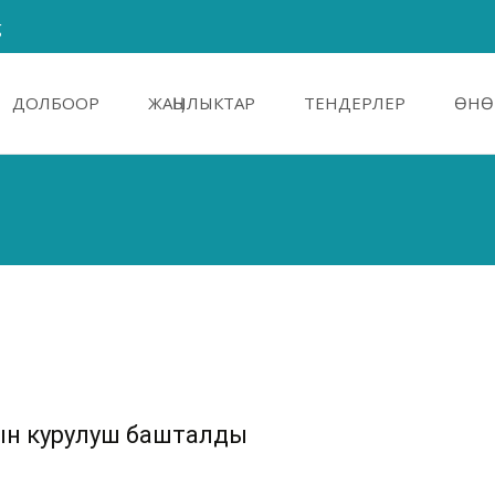
g
ДОЛБООР
ЖАӉЫЛЫКТАР
ТЕНДЕРЛЕР
ӨНӨ
ын курулуш башталды