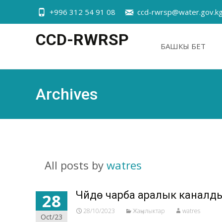
+996 312 54 91 08
ccd-rwrsp@water.gov.k
CCD-RWRSP
БАШКЫ БЕТ
Archives
All posts by
watres
Чүйдө чарба аралык каналд
28
28/10/2023
Жаӊылыктар
watres
Oct/23