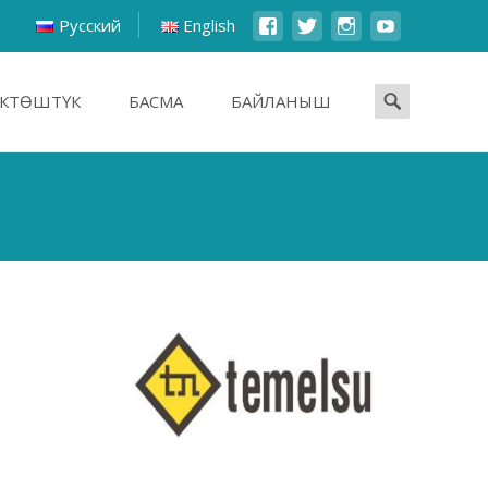
Русский
English
КТӨШТҮК
БАСМА
БАЙЛАНЫШ