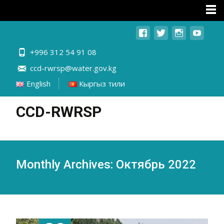
+996 312 54 91 08
ccd-rwrsp@water.gov.kg
English
Кыргыз тили
CCD-RWRSP
Monthly Archives: Октябрь 2022