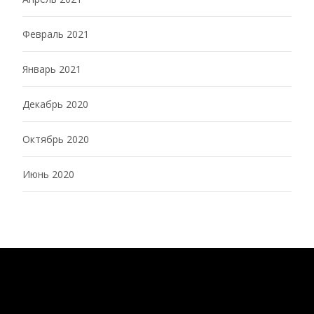
Февраль 2021
Январь 2021
Декабрь 2020
Октябрь 2020
Июнь 2020
Copyright © CCD-RWRSP
Powered by WordPress
, Theme
i-excel
by TemplatesNext.