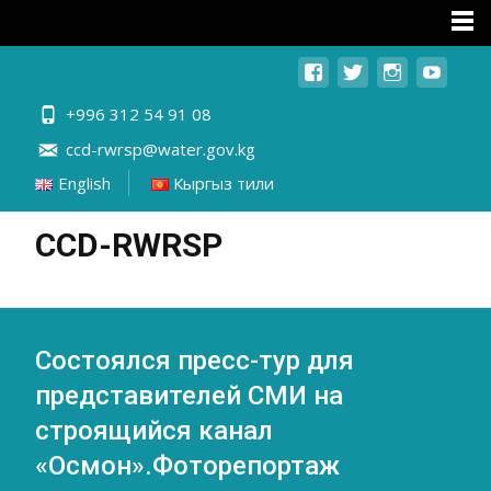
+996 312 54 91 08
ccd-rwrsp@water.gov.kg
English
Кыргыз тили
CCD-RWRSP
Состоялся пресс-тур для
представителей СМИ на
строящийся канал
«Осмон».Фоторепортаж