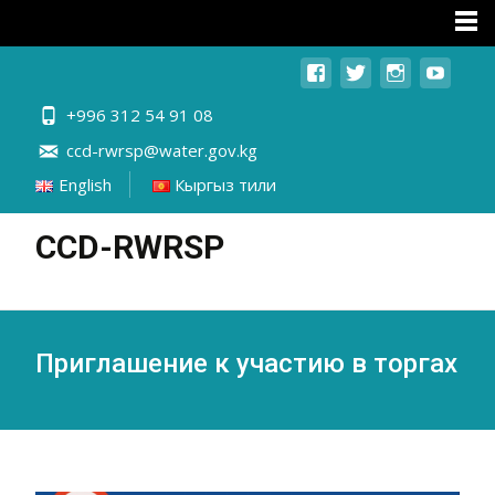
+996 312 54 91 08
ccd-rwrsp@water.gov.kg
English
Кыргыз тили
CCD-RWRSP
Приглашение к участию в торгах