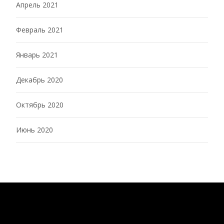
Апрель 2021
Февраль 2021
Январь 2021
Декабрь 2020
Октябрь 2020
Июнь 2020
Copyright © CCD-RWRSP
Powered by WordPress
, Theme
i-excel
by TemplatesNext.