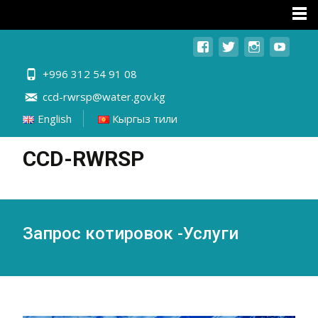
+996 312 54 91 08
ccd-rwrsp@water.gov.kg
English
Кыргыз тили
CCD-RWRSP
Запрос котировок -Услуги